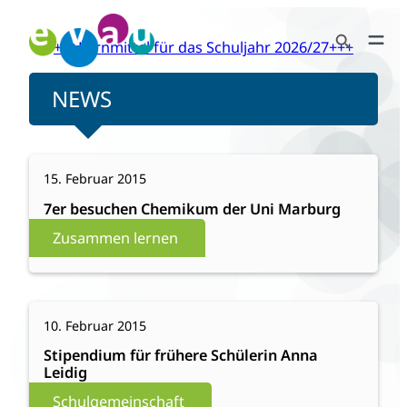
Zum
Search Button
Inhalt
+++Lernmittel für das Schuljahr 2026/27+++
Search
springen
for:
NEWS
:
Weiterlesen
15. Februar 2015
7er
besuchen
7er besuchen Chemikum der Uni Marburg
Chemikum
Zusammen lernen
der
Uni
Marburg
:
Weiterlesen
10. Februar 2015
Stipendium
für
Stipendium für frühere Schülerin Anna
Leidig
frühere
Schülerin
Schulgemeinschaft