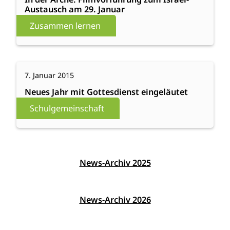
Austausch am 29. Januar
Arche:
Filmvorführung
Zusammen lernen
zum
Israel-
Austausch
:
Weiterlesen
am
7. Januar 2015
Neues
29.
Jahr
Neues Jahr mit Gottesdienst eingeläutet
Januar
mit
Schulgemeinschaft
Gottesdienst
eingeläutet
News-Archiv 2025
News-Archiv 2026