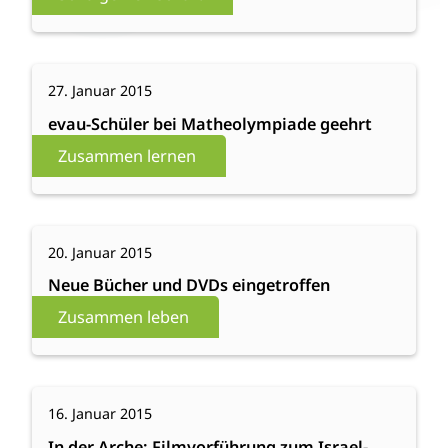
Anna
Leidig
:
Weiterlesen
27. Januar 2015
evau-
Schüler
evau-Schüler bei Matheolympiade geehrt
bei
Zusammen lernen
Matheolympiade
geehrt
:
Weiterlesen
20. Januar 2015
Neue
Bücher
Neue Bücher und DVDs eingetroffen
und
Zusammen leben
DVDs
eingetroffen
:
Weiterlesen
16. Januar 2015
In
der
In der Arche: Filmvorführung zum Israel-