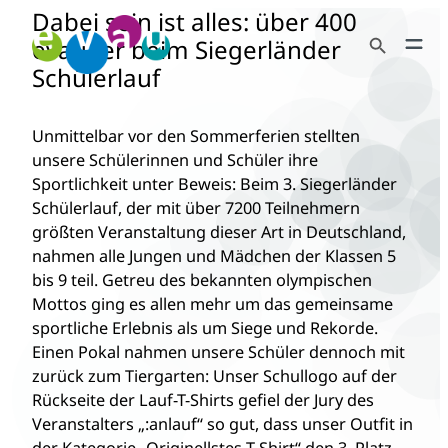
Dabei sein ist alles: über 400
Zum
Search Button
Inhalt
evau-ler beim Siegerländer
Search
springen
Schülerlauf
for:
Unmittelbar vor den Sommerferien stellten
unsere Schülerinnen und Schüler ihre
Sportlichkeit unter Beweis: Beim 3. Siegerländer
Schülerlauf, der mit über 7200 Teilnehmern
größten Veranstaltung dieser Art in Deutschland,
nahmen alle Jungen und Mädchen der Klassen 5
bis 9 teil. Getreu des bekannten olympischen
Mottos ging es allen mehr um das gemeinsame
sportliche Erlebnis als um Siege und Rekorde.
Einen Pokal nahmen unsere Schüler dennoch mit
zurück zum Tiergarten: Unser Schullogo auf der
Rückseite der Lauf-T-Shirts gefiel der Jury des
Veranstalters „:anlauf“ so gut, dass unser Outfit in