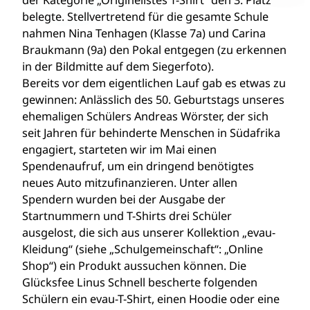
der Kategorie „Originellstes T-Shirt“ den 3. Platz
belegte. Stellvertretend für die gesamte Schule
nahmen Nina Tenhagen (Klasse 7a) und Carina
Braukmann (9a) den Pokal entgegen (zu erkennen
in der Bildmitte auf dem Siegerfoto).
Bereits vor dem eigentlichen Lauf gab es etwas zu
gewinnen: Anlässlich des 50. Geburtstags unseres
ehemaligen Schülers Andreas Wörster, der sich
seit Jahren für behinderte Menschen in Südafrika
engagiert, starteten wir im Mai einen
Spendenaufruf, um ein dringend benötigtes
neues Auto mitzufinanzieren. Unter allen
Spendern wurden bei der Ausgabe der
Startnummern und T-Shirts drei Schüler
ausgelost, die sich aus unserer Kollektion „evau-
Kleidung“ (siehe „Schulgemeinschaft“: „Online
Shop“) ein Produkt aussuchen können. Die
Glücksfee Linus Schnell bescherte folgenden
Schülern ein evau-T-Shirt, einen Hoodie oder eine