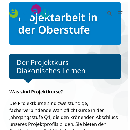
Zum
Search Button
Inhalt
Projektarbeit in
Search
springen
for:
der Oberstufe
Der Projektkurs
Diakonisches Lernen
Was sind Projektkurse?
Die Projektkurse sind zweistündige,
fächerverbindende Wahlpflichtkurse in der
Jahrgangsstufe Q1, die den krönenden Abschluss
unseres Projektprofils bilden. Sie bieten den