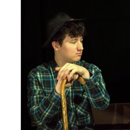
im
Apollo:
Evau
erlebt
BREAK