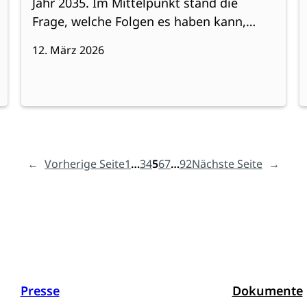
Jahr 2035. Im Mittelpunkt stand die
Frage, welche Folgen es haben kann,…
12. März 2026
←
Vorherige Seite
1
…
3
4
5
6
7
…
92
Nächste Seite
→
Presse
Dokumente