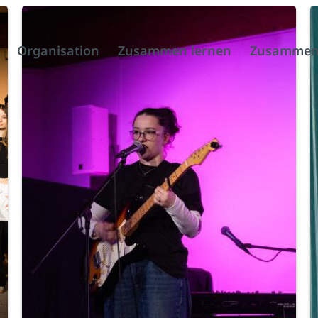
:
Weiterlesen
W
Jam-
Organisation
Zusammen lernen
Zusammen
Session