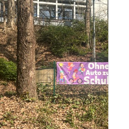
Luft,
statt
Elterntaxi!