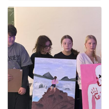
:
Weiterlesen
The
FutureVision
Collective