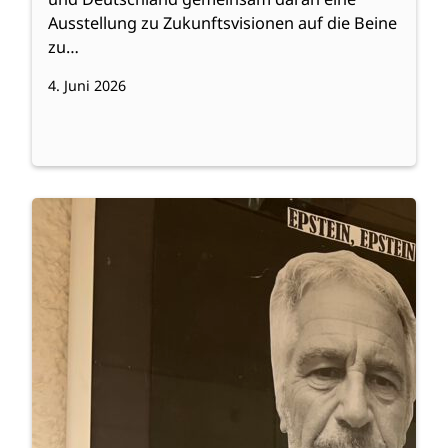
Ausstellung zu Zukunftsvisionen auf die Beine
zu…
4. Juni 2026
:
Weiterlesen
Politische
Kunst
aus
der
Q1