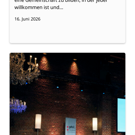
willkommen ist und…
16. Juni 2026
:
Weiterlesen
Besuch
der
phil.COLOGNE
2026