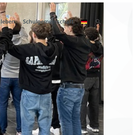
Search Button
leben
Schulgemeinschaft
Search
for: