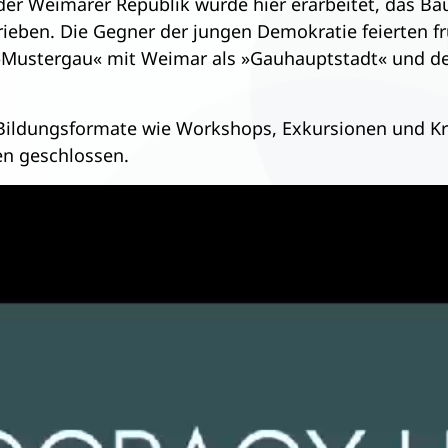
der Weimarer Republik wurde hier erarbeitet, das Ba
trieben. Die Gegner der jungen Demokratie feierten fr
»Mustergau« mit Weimar als »Gauhauptstadt« und d
Bildungsformate wie Workshops, Exkursionen und Krea
n geschlossen.