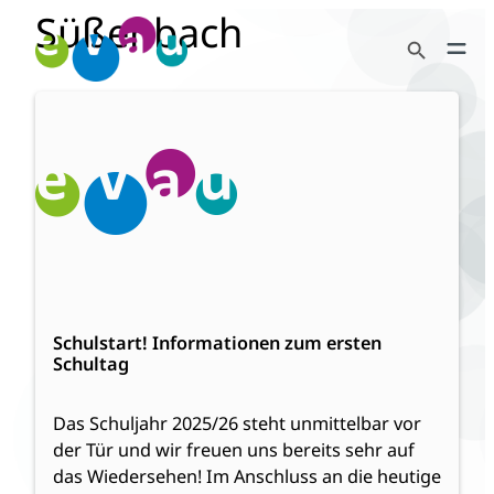
Süßenbach
Zum
Search Button
Inhalt
Search
springen
for:
:
Weiterlesen
Schulstart!
Informationen
zum
ersten
Schultag
Schulstart! Informationen zum ersten
Schultag
Das Schuljahr 2025/26 steht unmittelbar vor
der Tür und wir freuen uns bereits sehr auf
das Wiedersehen! Im Anschluss an die heutige