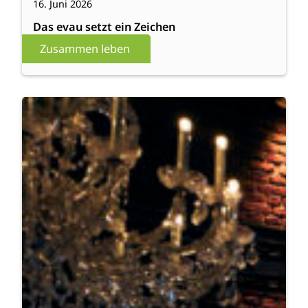
16. Juni 2026
Das evau setzt ein Zeichen
Zusammen leben
:
Weiterlesen
Besuch
der
phil.COLOGNE
2026