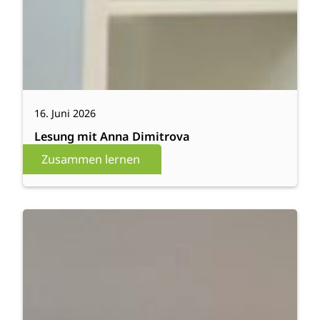
16. Juni 2026
Lesung mit Anna Dimitrova
Zusammen lernen
:
Weiterlesen
Das
evau
setzt
ein
Zeichen