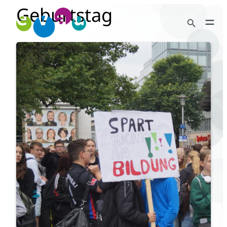
Geburtstag
Zum
Search Button
Inhalt
Search
springen
for:
:
Weiterlesen
Verkürzte
Geburtstagsfeier
startet
mit
Kundgebung
und
Protestzug