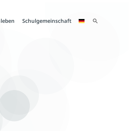
Search Button
leben
Schulgemeinschaft
Search
for: