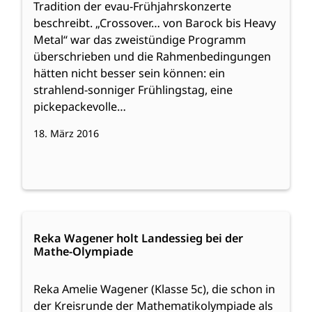
Beben
Tradition der evau-Frühjahrskonzerte
beschreibt. „Crossover… von Barock bis Heavy
Metal“ war das zweistündige Programm
überschrieben und die Rahmenbedingungen
hätten nicht besser sein können: ein
strahlend-sonniger Frühlingstag, eine
pickepackevolle…
18. März 2016
:
Weiterlesen
Reka
Reka Wagener holt Landessieg bei der
Mathe-Olympiade
Wagener
holt
Landessieg
Reka Amelie Wagener (Klasse 5c), die schon in
bei
der Kreisrunde der Mathematikolympiade als