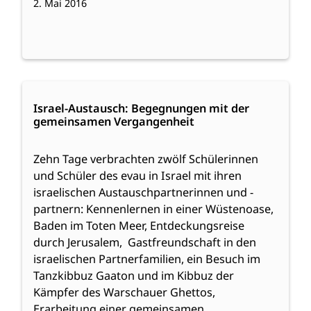
2. Mai 2016
:
Weiterlesen
Israel-
Israel-Austausch: Begegnungen mit der
gemeinsamen Vergangenheit
Austausch:
Begegnungen
mit
Zehn Tage verbrachten zwölf Schülerinnen
der
und Schüler des evau in Israel mit ihren
gemeinsamen
israelischen Austauschpartnerinnen und -
Vergangenheit
partnern: Kennenlernen in einer Wüstenoase,
Baden im Toten Meer, Entdeckungsreise
durch Jerusalem, Gastfreundschaft in den
israelischen Partnerfamilien, ein Besuch im
Tanzkibbuz Gaaton und im Kibbuz der
Kämpfer des Warschauer Ghettos,
Erarbeitung einer gemeinsamen