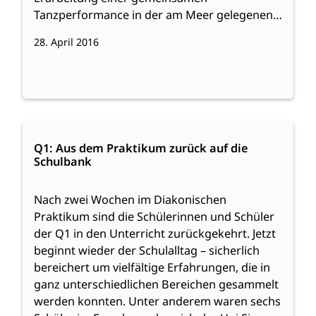
Tanzperformance in der am Meer gelegenen…
28. April 2016
:
Weiterlesen
Q1:
Q1: Aus dem Praktikum zurück auf die
Schulbank
Aus
dem
Praktikum
Nach zwei Wochen im Diakonischen
zurück
Praktikum sind die Schülerinnen und Schüler
auf
der Q1 in den Unterricht zurückgekehrt. Jetzt
die
beginnt wieder der Schulalltag – sicherlich
Schulbank
bereichert um vielfältige Erfahrungen, die in
ganz unterschiedlichen Bereichen gesammelt
werden konnten. Unter anderem waren sechs