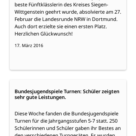
der
beste Fünftklässlerin des Kreises Siegen-
Mathe-
Wittgenstein geehrt wurde, absolvierte am 27.
Olympiade
Februar die Landesrunde NRW in Dortmund.
Auch dort erzielte sie einen ersten Platz.
Herzlichen Glückwunsch!
17. März 2016
:
Weiterlesen
Bundesjugendspiele
Bundesjugendspiele Turnen: Schüler zeigten
sehr gute Leistungen.
Turnen:
Schüler
zeigten
Diese Woche fanden die Bundesjugendspiele
sehr
Turnen für die Jahrgangsstufen 5-7 statt. 250
gute
Schülerinnen und Schüler gaben ihr Bestes an
Leistungen.
den verschiedenen Turngeräten. Es wurden