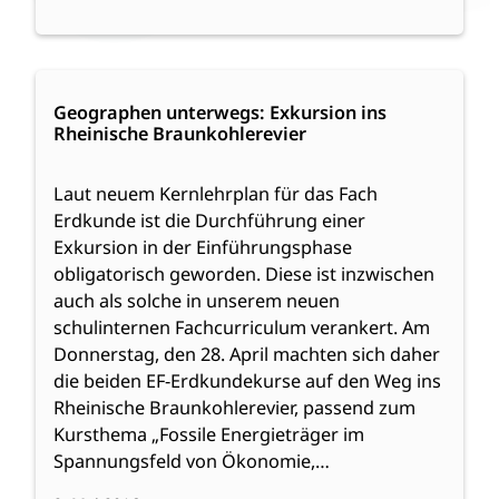
:
Weiterlesen
Geographen
Geographen unterwegs: Exkursion ins
Rheinische Braunkohlerevier
unterwegs:
Exkursion
ins
Laut neuem Kernlehrplan für das Fach
Rheinische
Erdkunde ist die Durchführung einer
Braunkohlerevier
Exkursion in der Einführungsphase
obligatorisch geworden. Diese ist inzwischen
auch als solche in unserem neuen
schulinternen Fachcurriculum verankert. Am
Donnerstag, den 28. April machten sich daher
die beiden EF-Erdkundekurse auf den Weg ins
Rheinische Braunkohlerevier, passend zum
Kursthema „Fossile Energieträger im
Spannungsfeld von Ökonomie,…