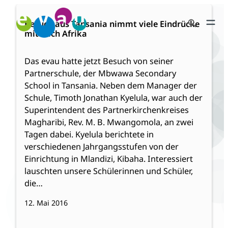
Zum
:
Weiterlesen
Search Button
Inhalt
Besuch
Besuch aus Tansania nimmt viele Eindrücke
Search
mit nach Afrika
springen
aus
for:
Tansania
nimmt
Das evau hatte jetzt Besuch von seiner
viele
Partnerschule, der Mbwawa Secondary
Eindrücke
School in Tansania. Neben dem Manager der
mit
Schule, Timoth Jonathan Kyelula, war auch der
nach
Superintendent des Partnerkirchenkreises
Afrika
Magharibi, Rev. M. B. Mwangomola, an zwei
Tagen dabei. Kyelula berichtete in
verschiedenen Jahrgangsstufen von der
Einrichtung in Mlandizi, Kibaha. Interessiert
lauschten unsere Schülerinnen und Schüler,
die…
12. Mai 2016