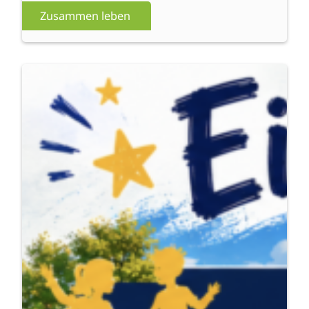
Zusammen leben
:
Weiterlesen
evau
united