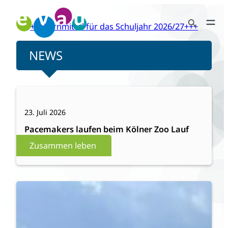
Zum
Search Button
Inhalt
+++Lernmittel für das Schuljahr 2026/27+++
Search
springen
for:
NEWS
:
Weiterlesen
Pacemakers
23. Juli 2026
laufen
beim
Pacemakers laufen beim Kölner Zoo Lauf
Kölner
Zusammen leben
Zoo
Lauf
:
Weiterlesen
Mit
Zuversicht
in