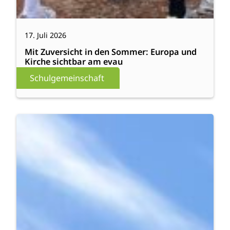
17. Juli 2026
Mit Zuversicht in den Sommer: Europa und
Kirche sichtbar am evau
Schulgemeinschaft
:
Weiterlesen
evau
united:
Europa
zu
Gast
am
evau