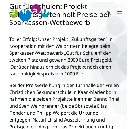
Gut für Schulen: Projekt
Zum
Search Button
Inhalt
Zukunftsgarten holt Preise bei
Search
springen
Sparkassen-Wettbewerb
for:
Toller Erfolg: Unser Projekt „Zukunftsgarten“ in
Kooperation mit den Waldrittern belegte beim
Sparkassen-Wettbewerb „Gut für Schulen“ den
zweiten Platz und
gewann 2000 Euro Preisgeld.
Darüber hinaus erhielt das Projekt noch einen
Nachhaltigkeitspreis von 1000 Euro.
Bei der Preisverleihung in der Turnhalle der Freien
Christlichen Sekundarschule in Kaan-Marienborn
nahmen die beiden Projektteilnehmer Benno Thiel
und Sven Weinbrenner (beide 5b) sowie Elias
Flender und Philipp Weipert die Urkunde
entgegen. Natürlich sind Auszeichnung und
Preisgeld ein Ansporn, das Projekt auch künftig