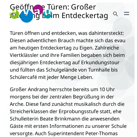
Geöffnete Türen: Großer
Zum
Search Button
Inhalt
Andrang beim Entdeckertag
Search
springen
for:
Türen öffnen und entdecken, was dahintersteckt:
Diesen adventlichen Brauch machte sich das evau
am heutigen Entdeckertag zu Eigen. Zahlreiche
Viertklässler und ihre Familien begaben sich beim
diesjährigen Entdeckertag auf Erkundungstour
und füllten das Schulgelände von Turnhalle bis
Schülercafé mit jeder Menge Leben.
Großer Andrang herrschte bereits um 10 Uhr
morgens bei der zentralen Begrüßung in der
Arche. Diese fand zunächst musikalisch durch die
Streicherklassen der Erprobungsstufe statt, ehe
Schulleiterin Beate Brinkmann die anwesenden
Gäste mit ersten Informationen zu unserer Schule
versorgte. Auch Superintendent Peter-Thomas