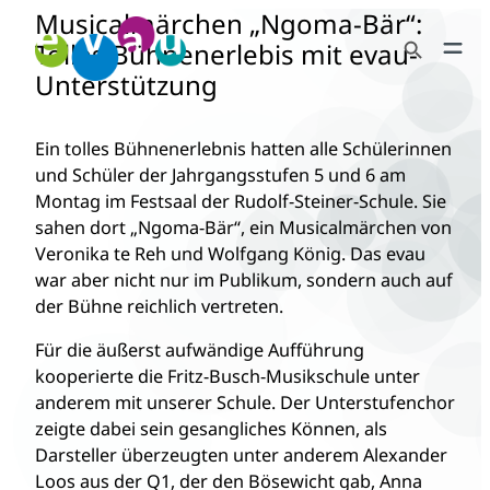
Musicalmärchen „Ngoma-Bär“:
Zum
Search Button
Inhalt
Tolles Bühnenerlebis mit evau-
Search
springen
Unterstützung
for:
Ein tolles Bühnenerlebnis hatten alle Schülerinnen
und Schüler der Jahrgangsstufen 5 und 6 am
Montag im Festsaal der Rudolf-Steiner-Schule. Sie
sahen dort „Ngoma-Bär“, ein Musicalmärchen von
Veronika te Reh und Wolfgang König. Das evau
war aber nicht nur im Publikum, sondern auch auf
der Bühne reichlich vertreten.
Für die äußerst aufwändige Aufführung
kooperierte die Fritz-Busch-Musikschule unter
anderem mit unserer Schule. Der Unterstufenchor
zeigte dabei sein gesangliches Können, als
Darsteller überzeugten unter anderem Alexander
Loos aus der Q1, der den Bösewicht gab, Anna