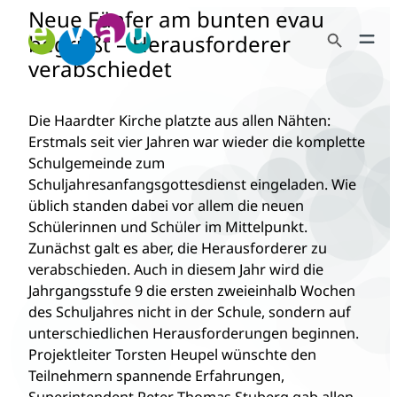
Neue Fünfer am bunten evau
Zum
Search Button
Inhalt
begrüßt – Herausforderer
Search
springen
verabschiedet
for:
Die Haardter Kirche platzte aus allen Nähten:
Erstmals seit vier Jahren war wieder die komplette
Schulgemeinde zum
Schuljahresanfangsgottesdienst eingeladen. Wie
üblich standen dabei vor allem die neuen
Schülerinnen und Schüler im Mittelpunkt.
Zunächst galt es aber, die Herausforderer zu
verabschieden. Auch in diesem Jahr wird die
Jahrgangsstufe 9 die ersten zweieinhalb Wochen
des Schuljahres nicht in der Schule, sondern auf
unterschiedlichen Herausforderungen beginnen.
Projektleiter Torsten Heupel wünschte den
Teilnehmern spannende Erfahrungen,