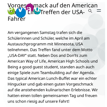
Vorgeschmack auf den American
Zum
Search Button
Inhalt
Way of Life: Treffen der USA-
Search
springen
Fahrer
for:
Am vergangenen Samstag trafen sich die
Schülerinnen und Schüler, welche im April am
Austauschprogramm mit Minnesota, USA
teilnehmen. Das Treffen fand unter dem Motto
„USA-DAY“ statt. Neben Dos and Don’ts zum
American Way of Life, American High Schools und
Being a good guest student, standen auch auch
einige Spiele zum Teambuilding auf der Agenda.
Das typical American Lunch-Buffet war ein echter
Hingucker und gab einen guten Vorgeschmack
auf die anstehenden kulinarischen Erlebnisse. Wir
hatten einen tollen gemeinsamen Tag und freuen
uns schon riesig auf unsere Fahrt!