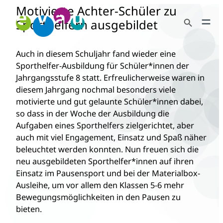
Motivierte Achter-Schüler zu
Zum
Search Button
Inhalt
Sporthelfern ausgebildet
Search
springen
for:
Auch in diesem Schuljahr fand wieder eine
Sporthelfer-Ausbildung für Schüler*innen der
Jahrgangsstufe 8 statt. Erfreulicherweise waren in
diesem Jahrgang nochmal besonders viele
motivierte und gut gelaunte Schüler*innen dabei,
so dass in der Woche der Ausbildung die
Aufgaben eines Sporthelfers zielgerichtet, aber
auch mit viel Engagement, Einsatz und Spaß näher
beleuchtet werden konnten. Nun freuen sich die
neu ausgebildeten Sporthelfer*innen auf ihren
Einsatz im Pausensport und bei der Materialbox-
Ausleihe, um vor allem den Klassen 5-6 mehr
Bewegungsmöglichkeiten in den Pausen zu
bieten.