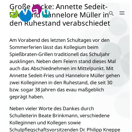
Große Lücke: Annette Sedeit-
Zum
Search Button
Inhalt
Fries und Hannelore Müller in
Search
springen
den Ruhestand verabschiedet
for:
Am Vorabend des letzten Schultages vor den
Sommerferien lässt das Kollegium beim
Spießbraten-Grillen traditionell das Schuljahr
ausklingen. Neben dem Feiern stand dieses Mal
auch das Abschiednehmen im Mittelpunkt. Mit
Annette Sedeit-Fries und Hannelore Müller gehen
zwei Kolleginnen in den Ruhestand, die seit 30
bzw. sogar 38 Jahren das evau maßgeblich
geprägt haben.
Neben vieler Worte des Dankes durch
Schulleiterin Beate Brinkmann, verschiedene
Kolleginnen und Kollegen sowie
Schulpflegschaftsvorsitzenden Dr. Philipp Kneppe