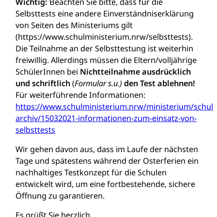
Wichtig:
Beachten Sie bitte, dass für die
Selbsttests eine andere Einverständniserklärung
von Seiten des Ministeriums gilt
(https://www.schulministerium.nrw/selbsttests).
Die Teilnahme an der Selbsttestung ist weiterhin
freiwillig. Allerdings müssen die Eltern/volljährige
SchülerInnen bei
Nichtteilnahme ausdrücklich
und schriftlich
(
Formular s.u.)
den Test ablehnen!
Für weiterführende Informationen:
https://www.schulministerium.nrw/ministerium/schulv
archiv/15032021-informationen-zum-einsatz-von-
selbsttests
Wir gehen davon aus, dass im Laufe der nächsten
Tage und spätestens während der Osterferien ein
nachhaltiges Testkonzept für die Schulen
entwickelt wird, um eine fortbestehende, sichere
Öffnung zu garantieren.
Es grüßt Sie herzlich,