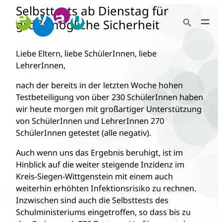
Selbsttests ab Dienstag für
Zum
Search Button
Inhalt
größtmögliche Sicherheit
Search
springen
for:
Liebe Eltern, liebe SchülerInnen, liebe
LehrerInnen,
nach der bereits in der letzten Woche hohen
Testbeteiligung von über 230 SchülerInnen haben
wir heute morgen mit großartiger Unterstützung
von SchülerInnen und LehrerInnen 270
SchülerInnen getestet (alle negativ).
Auch wenn uns das Ergebnis beruhigt, ist im
Hinblick auf die weiter steigende Inzidenz im
Kreis-Siegen-Wittgenstein mit einem auch
weiterhin erhöhten Infektionsrisiko zu rechnen.
Inzwischen sind auch die Selbsttests des
Schulministeriums eingetroffen, so dass bis zu