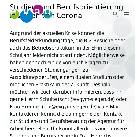
Studien- und Berufsorientierung
Zum
Search Button
Inhalt
in Zeiten von Corona
Search
springen
for:
Aufgrund der aktuellen Krise können die
Berufsfelderkundungstage, die BIZ-Besuche oder
auch das Betriebspraktikum in der EF in diesem
Schuljahr leider nicht stattfinden. Möglicherweise
haben dennoch einige von euch Fragen zu
verschiedenen Studiengängen, zu
Ausbildungsberufen, einem dualen Studium oder
möglichen Praktika in der Zukunft. Deshalb
möchten wir euch darüber informieren, dass ihr
gerne Herrn Schulte (scht@evgym-siegen.de) oder
Frau Brenner (bre@evgym-siegen.de) via E-Mail
kontaktieren könnt, die dann gerne den Kontakt
zur Studien- und Berufsberatung der Agentur für
Arbeit herstellen. Ihr könnt allerdings auch unsere
Studien- und Berufsberaterin Frau Henrichs