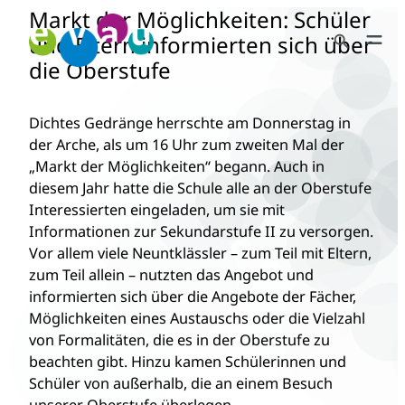
Markt der Möglichkeiten: Schüler
Zum
Search Button
Inhalt
und Eltern informierten sich über
Search
springen
die Oberstufe
for:
Dichtes Gedränge herrschte am Donnerstag in
der Arche, als um 16 Uhr zum zweiten Mal der
„Markt der Möglichkeiten“ begann. Auch in
diesem Jahr hatte die Schule alle an der Oberstufe
Interessierten eingeladen, um sie mit
Informationen zur Sekundarstufe II zu versorgen.
Vor allem viele Neuntklässler – zum Teil mit Eltern,
zum Teil allein – nutzten das Angebot und
informierten sich über die Angebote der Fächer,
Möglichkeiten eines Austauschs oder die Vielzahl
von Formalitäten, die es in der Oberstufe zu
beachten gibt. Hinzu kamen Schülerinnen und
Schüler von außerhalb, die an einem Besuch