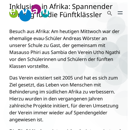
Inklusion in Afrika: Spannender
Zum
Search Button
Inhalt
Vortrag für die Fünftklässler
Search
springen
for:
Besuch aus Afrika: Am heutigen Mittwoch war der
ehemalige evau-Schüler Andreas Wörster an
unserer Schule zu Gast, der gemeinsam mit
Masauso Phiri aus Sambia den Verein Utho Ngathi
vor den Schülerinnen und Schülern der fünften
Klassen vorstellte.
Das Verein existiert seit 2005 und hat es sich zum
Ziel gesetzt, das Leben von Menschen mit
Behinderung im südlichen Afrika zu verbessern.
Hierzu wurden in den vergangenen Jahren
zahlreiche Projekte initiiert, für deren Umsetzung
der Verein immer wieder auf Spendengelder
angewiesen ist.