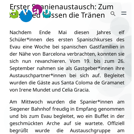
Erster Spanienaustausch: Zum
Zum
Search Button
Inhalt
Abschied flossen die Tränen
Search
springen
for:
Nachdem Ende Mai diesen Jahres elf
Schüler*innen des ersten Spanischkurses des
Evau eine Woche bei spanischen Gastfamilien in
der Nähe von Barcelona verbrachten, konnten sie
sich nun revanchieren. Vom 19. bis zum 26.
September nahmen sie als Gastgeber*innen ihre
Austauschpartner*innen bei sich auf. Begleitet
wurden die Gäste aus Santa Coloma de Gramanet
von Irene Mundet und Celia Gracia.
Am Mittwoch wurden die Spanier*innen am
Siegener Bahnhof freudig in Empfang genommen
und bis zum Evau begleitet, wo ein Buffet in der
geschmückten Arche auf sie wartete. Offiziell
begrüßt wurde die Austauschgruppe am