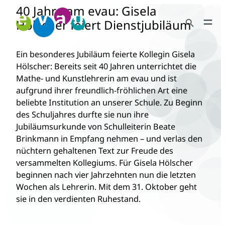
40 Jahre am evau: Gisela
Zum
Search Button
Inhalt
Hölscher feiert Dienstjubiläum
Search
springen
for:
Ein besonderes Jubiläum feierte Kollegin Gisela
Hölscher: Bereits seit 40 Jahren unterrichtet die
Mathe- und Kunstlehrerin am evau und ist
aufgrund ihrer freundlich-fröhlichen Art eine
beliebte Institution an unserer Schule. Zu Beginn
des Schuljahres durfte sie nun ihre
Jubiläumsurkunde von Schulleiterin Beate
Brinkmann in Empfang nehmen – und verlas den
nüchtern gehaltenen Text zur Freude des
versammelten Kollegiums. Für Gisela Hölscher
beginnen nach vier Jahrzehnten nun die letzten
Wochen als Lehrerin. Mit dem 31. Oktober geht
sie in den verdienten Ruhestand.