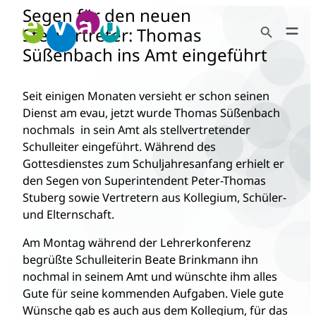
Segen für den neuen
Zum
Search Button
Inhalt
Stellvertreter: Thomas
Search
springen
Süßenbach ins Amt eingeführt
for:
Seit einigen Monaten versieht er schon seinen
Dienst am evau, jetzt wurde Thomas Süßenbach
nochmals in sein Amt als stellvertretender
Schulleiter eingeführt. Während des
Gottesdienstes zum Schuljahresanfang erhielt er
den Segen von Superintendent Peter-Thomas
Stuberg sowie Vertretern aus Kollegium, Schüler-
und Elternschaft.
Am Montag während der Lehrerkonferenz
begrüßte Schulleiterin Beate Brinkmann ihn
nochmal in seinem Amt und wünschte ihm alles
Gute für seine kommenden Aufgaben. Viele gute
Wünsche gab es auch aus dem Kollegium, für das