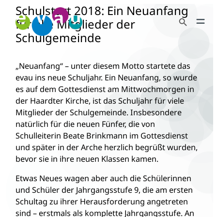
Schulstart 2018: Ein Neuanfang
Zum
Search Button
Inhalt
für alle Mitglieder der
Search
springen
Schulgemeinde
for:
„Neuanfang“ – unter diesem Motto startete das
evau ins neue Schuljahr. Ein Neuanfang, so wurde
es auf dem Gottesdienst am Mittwochmorgen in
der Haardter Kirche, ist das Schuljahr für viele
Mitglieder der Schulgemeinde. Insbesondere
natürlich für die neuen Fünfer, die von
Schulleiterin Beate Brinkmann im Gottesdienst
und später in der Arche herzlich begrüßt wurden,
bevor sie in ihre neuen Klassen kamen.
Etwas Neues wagen aber auch die Schülerinnen
und Schüler der Jahrgangsstufe 9, die am ersten
Schultag zu ihrer Herausforderung angetreten
sind – erstmals als komplette Jahrgangsstufe. An