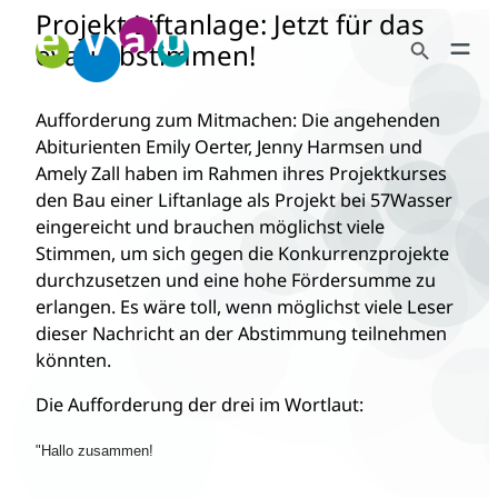
Projekt Liftanlage: Jetzt für das
Zum
Search Button
Inhalt
evau abstimmen!
Search
springen
for:
Aufforderung zum Mitmachen: Die angehenden
Abiturienten Emily Oerter, Jenny Harmsen und
Amely Zall haben im Rahmen ihres Projektkurses
den Bau einer Liftanlage als Projekt bei 57Wasser
eingereicht und brauchen möglichst viele
Stimmen, um sich gegen die Konkurrenzprojekte
durchzusetzen und eine hohe Fördersumme zu
erlangen. Es wäre toll, wenn möglichst viele Leser
dieser Nachricht an der Abstimmung teilnehmen
könnten.
Die Aufforderung der drei im Wortlaut:
"Hallo zusammen!