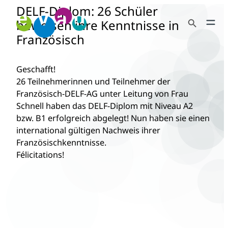
DELF-Diplom: 26 Schüler
Zum
Search Button
Inhalt
beweisen ihre Kenntnisse in
Search
springen
Französisch
for:
Geschafft!
26 Teilnehmerinnen und Teilnehmer der
Französisch-DELF-AG unter Leitung von Frau
Schnell haben das DELF-Diplom mit Niveau A2
bzw. B1 erfolgreich abgelegt! Nun haben sie einen
international gültigen Nachweis ihrer
Französischkenntnisse.
Félicitations!