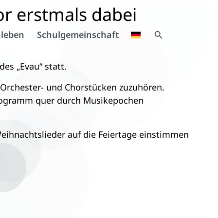
r erstmals dabei
Search Button
leben
Schulgemeinschaft
Search
for:
es „Evau“ statt.
, Orchester- und Chorstücken zuzuhören.
 Programm quer durch Musikepochen
eihnachtslieder auf die Feiertage einstimmen