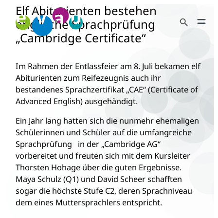
Elf Abiturienten bestehen
Zum
Search Button
Inhalt
englische Sprachprüfung
Search
springen
„Cambridge Certificate“
for:
Im Rahmen der Entlassfeier am 8. Juli bekamen elf
Abiturienten zum Reifezeugnis auch ihr
bestandenes Sprachzertifikat „CAE“ (Certificate of
Advanced English) ausgehändigt.
Ein Jahr lang hatten sich die nunmehr ehemaligen
Schülerinnen und Schüler auf die umfangreiche
Sprachprüfung in der „Cambridge AG“
vorbereitet und freuten sich mit dem Kursleiter
Thorsten Hohage über die guten Ergebnisse.
Maya Schulz (Q1) und David Scheer schafften
sogar die höchste Stufe C2, deren Sprachniveau
dem eines Muttersprachlers entspricht.