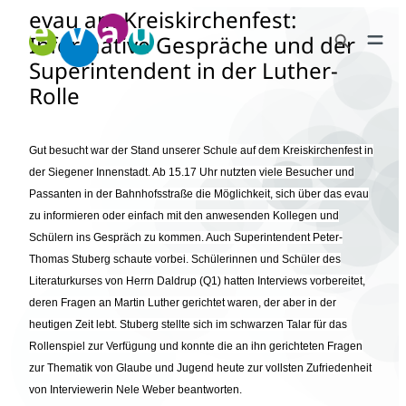
evau am Kreiskirchenfest:
Zum
Search Button
Inhalt
Informative Gespräche und der
Search
springen
Superintendent in der Luther-
for:
Rolle
Gut besucht war der Stand unserer Schule auf dem Kreiskirchenfest in
der Siegener Innenstadt. Ab 15.17 Uhr nutzten viele Besucher und
Passanten in der Bahnhofsstraße die Möglichkeit, sich über das evau
zu informieren oder einfach mit den anwesenden Kollegen und
Schülern ins Gespräch zu kommen. Auch Superintendent Peter-
Thomas Stuberg schaute vorbei. Schülerinnen und Schüler des
Literaturkurses von Herrn Daldrup (Q1) hatten Interviews vorbereitet,
deren Fragen an Martin Luther gerichtet waren, der aber in der
heutigen Zeit lebt. Stuberg stellte sich im schwarzen Talar für das
Rollenspiel zur Verfügung und konnte die an ihn gerichteten Fragen
zur Thematik von Glaube und Jugend heute zur vollsten Zufriedenheit
von Interviewerin Nele Weber beantworten.