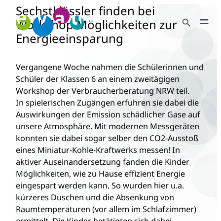
Sechstklässler finden bei
Zum
Search Button
Inhalt
Workshop Möglichkeiten zur
Search
springen
Energieeinsparung
for:
Vergangene Woche nahmen die Schülerinnen und
Schüler der Klassen 6 an einem zweitägigen
Workshop der Verbraucherberatung NRW teil.
In spielerischen Zugängen erfuhren sie dabei die
Auswirkungen der Emission schädlicher Gase auf
unsere Atmosphäre. Mit modernen Messgeräten
konnten sie dabei sogar selber den CO2-Ausstoß
eines Miniatur-Kohle-Kraftwerks messen! In
aktiver Auseinandersetzung fanden die Kinder
Möglichkeiten, wie zu Hause effizient Energie
eingespart werden kann. So wurden hier u.a.
kürzeres Duschen und die Absenkung von
Raumtemperaturen (vor allem im Schlafzimmer)