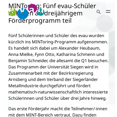
MINToring: Fünf evau-Schüler
Zum
Search Button
Inhalt
nehmen an dreijährigem
Search
springen
Förderprogramm teil
for:
Fünf Schülerinnen und Schüler des evau wurden
kürzlich ins MINToring-Programm aufgenommen.
Es handelt sich dabei um Alexander Heubaum,
Anna Mielke, Fynn Otto, Katharina Schmenn und
Benjamin Schneider, die allesamt die Q1 besuchen.
Das Programm der Universität Siegen wird in
Zusammenarbeit mit der Bezirksregierung
Arnsberg und dem Verband der Siegerländer
Metallindustrie durchgeführt und fördert
mathematisch-naturwissenschaftlich interessierte
Schülerinnen und Schüler über drei Jahre hinweg.
Das erste Förderjahr macht die Teilnehmer/-innen
mit dem MINT-Bereich vertraut. Dazu finden