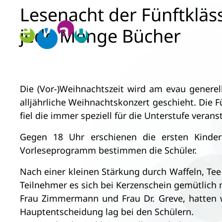
Lesenacht der Fünftkläss
Zum
Inhalt
jede Menge Bücher
springen
Die (Vor-)Weihnachtszeit wird am evau genere
alljährliche Weihnachtskonzert geschieht. Die 
fiel die immer speziell für die Unterstufe veran
Gegen 18 Uhr erschienen die ersten Kinder
Vorleseprogramm bestimmen die Schüler.
Nach einer kleinen Stärkung durch Waffeln, Te
Teilnehmer es sich bei Kerzenschein gemütlich
Frau Zimmermann und Frau Dr. Greve, hatten w
Hauptentscheidung lag bei den Schülern.