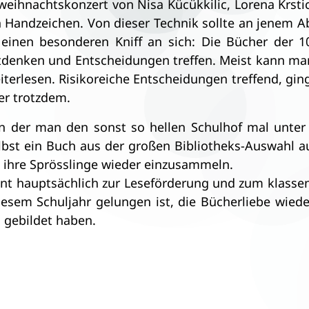
nweihnachtskonzert von Nisa Kücükkilic, Lorena Krsti
h Handzeichen. Von dieser Technik sollte an jenem 
einen besonderen Kniff an sich: Die Bücher der 
denken und Entscheidungen treffen. Meist kann man
erlesen. Risikoreiche Entscheidungen treffend, gin
er trotzdem.
in der man den sonst so hellen Schulhof mal unter 
lbst ein Buch aus der großen Bibliotheks-Auswahl a
m ihre Sprösslinge wieder einzusammeln.
dient hauptsächlich zur Leseförderung und zum klas
diesem Schuljahr gelungen ist, die Bücherliebe wied
n gebildet haben.