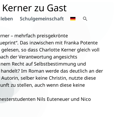
e Kerner zu Gast
Search Button
leben
Schulgemeinschaft
Search
for:
erner – mehrfach preisgekrönte
ueprint“. Das inzwischen mit Franka Potente
gelesen, so dass Charlotte Kerner gleich voll
nach der Verantwortung angesichts
seinem Recht auf Selbstbestimmung und
t handelt? Im Roman werde das deutlich an der
Autorin, selber keine Christin, nutzte diese
unft zu stellen, auch wenn diese keine
emesterstudenten Nils Euteneuer und Nico