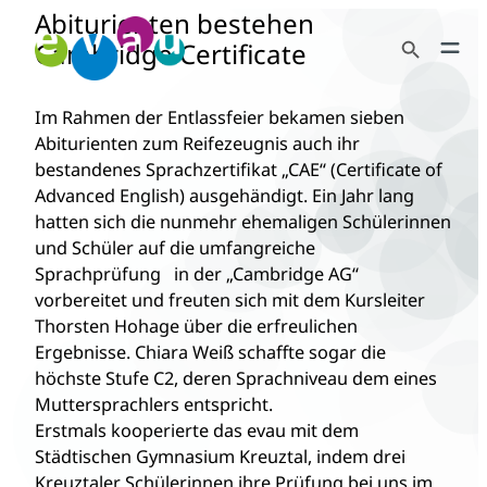
Abiturienten bestehen
Zum
Search Button
Inhalt
Cambridge Certificate
Search
springen
for:
Im Rahmen der Entlassfeier bekamen sieben
Abiturienten zum Reifezeugnis auch ihr
bestandenes Sprachzertifikat „CAE“ (Certificate of
Advanced English) ausgehändigt. Ein Jahr lang
hatten sich die nunmehr ehemaligen Schülerinnen
und Schüler auf die umfangreiche
Sprachprüfung in der „Cambridge AG“
vorbereitet und freuten sich mit dem Kursleiter
Thorsten Hohage über die erfreulichen
Ergebnisse. Chiara Weiß schaffte sogar die
höchste Stufe C2, deren Sprachniveau dem eines
Muttersprachlers entspricht.
Erstmals kooperierte das evau mit dem
Städtischen Gymnasium Kreuztal, indem drei
Kreuztaler Schülerinnen ihre Prüfung bei uns im