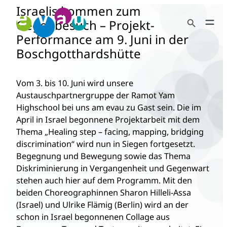
Israelis kommen zum
Zum
Search Button
Inhalt
Gegenbesuch – Projekt-
Search
springen
Performance am 9. Juni in der
for:
Boschgotthardshütte
Vom 3. bis 10. Juni wird unsere
Austauschpartnergruppe der Ramot Yam
Highschool bei uns am evau zu Gast sein. Die im
April in Israel begonnene Projektarbeit mit dem
Thema „Healing step – facing, mapping, bridging
discrimination“ wird nun in Siegen fortgesetzt.
Begegnung und Bewegung sowie das Thema
Diskriminierung in Vergangenheit und Gegenwart
stehen auch hier auf dem Programm. Mit den
beiden Choreographinnen Sharon Hilleli-Assa
(Israel) und Ulrike Flämig (Berlin) wird an der
schon in Israel begonnenen Collage aus