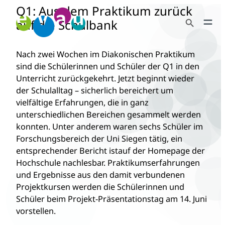
Q1: Aus dem Praktikum zurück
Zum
Search Button
Inhalt
auf die Schulbank
Search
springen
for:
Nach zwei Wochen im Diakonischen Praktikum
sind die Schülerinnen und Schüler der Q1 in den
Unterricht zurückgekehrt. Jetzt beginnt wieder
der Schulalltag – sicherlich bereichert um
vielfältige Erfahrungen, die in ganz
unterschiedlichen Bereichen gesammelt werden
konnten. Unter anderem waren sechs Schüler im
Forschungsbereich der Uni Siegen tätig, ein
entsprechender Bericht ist
auf der Homepage der
Hochschule nachlesbar. Praktikumserfahrungen
und Ergebnisse aus den damit verbundenen
Projektkursen werden die Schülerinnen und
Schüler beim Projekt-Präsentationstag am 14. Juni
vorstellen.