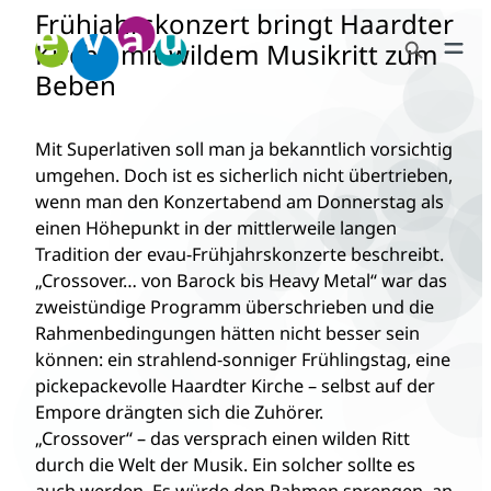
Frühjahrskonzert bringt Haardter
Zum
Search Button
Inhalt
Kirche mit wildem Musikritt zum
Search
springen
Beben
for:
Mit Superlativen soll man ja bekanntlich vorsichtig
umgehen. Doch ist es sicherlich nicht übertrieben,
wenn man den Konzertabend am Donnerstag als
einen Höhepunkt in der mittlerweile langen
Tradition der evau-Frühjahrskonzerte beschreibt.
„Crossover… von Barock bis Heavy Metal“ war das
zweistündige Programm überschrieben und die
Rahmenbedingungen hätten nicht besser sein
können: ein strahlend-sonniger Frühlingstag, eine
pickepackevolle Haardter Kirche – selbst auf der
Empore drängten sich die Zuhörer.
„Crossover“ – das versprach einen wilden Ritt
durch die Welt der Musik. Ein solcher sollte es