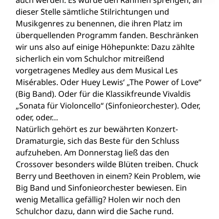
auch werden. Es würde den Rahmen sprengen, an
dieser Stelle sämtliche Stilrichtungen und
Musikgenres zu benennen, die ihren Platz im
überquellenden Programm fanden. Beschränken
wir uns also auf einige Höhepunkte: Dazu zählte
sicherlich ein vom Schulchor mitreißend
vorgetragenes Medley aus dem Musical Les
Misérables. Oder Huey Lewis‘ „The Power of Love“
(Big Band). Oder für die Klassikfreunde Vivaldis
„Sonata für Violoncello“ (Sinfonieorchester). Oder,
oder, oder…
Natürlich gehört es zur bewährten Konzert-
Dramaturgie, sich das Beste für den Schluss
aufzuheben. Am Donnerstag ließ das den
Crossover besonders wilde Blüten treiben. Chuck
Berry und Beethoven in einem? Kein Problem, wie
Big Band und Sinfonieorchester bewiesen. Ein
wenig Metallica gefällig? Holen wir noch den
Schulchor dazu, dann wird die Sache rund.