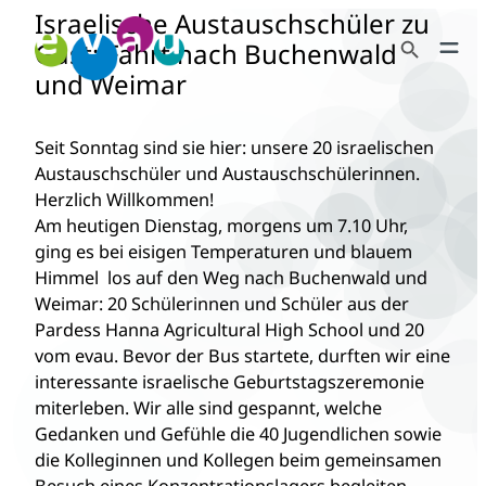
Israelische Austauschschüler zu
Zum
Search Button
Inhalt
Gast: Fahrt nach Buchenwald
Search
springen
und Weimar
for:
Seit Sonntag sind sie hier: unsere 20 israelischen
Austauschschüler und Austauschschülerinnen.
Herzlich Willkommen!
Am heutigen Dienstag, morgens um 7.10 Uhr,
ging es bei eisigen Temperaturen und blauem
Himmel los auf den Weg nach Buchenwald und
Weimar: 20 Schülerinnen und Schüler aus der
Pardess Hanna Agricultural High School und 20
vom evau. Bevor der Bus startete, durften wir eine
interessante israelische Geburtstagszeremonie
miterleben. Wir alle sind gespannt, welche
Gedanken und Gefühle die 40 Jugendlichen sowie
die Kolleginnen und Kollegen beim gemeinsamen