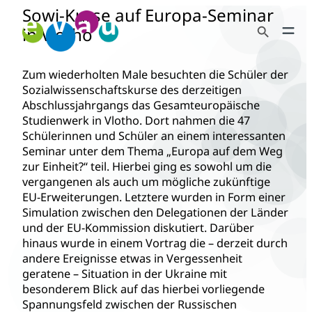
Sowi-Kurse auf Europa-Seminar
Zum
Search Button
Inhalt
in Vlotho
Search
springen
for:
Zum wiederholten Male besuchten die Schüler der
Sozialwissenschaftskurse des derzeitigen
Abschlussjahrgangs das Gesamteuropäische
Studienwerk in Vlotho. Dort nahmen die 47
Schülerinnen und Schüler an einem interessanten
Seminar unter dem Thema „Europa auf dem Weg
zur Einheit?“ teil. Hierbei ging es sowohl um die
vergangenen als auch um mögliche zukünftige
EU-Erweiterungen. Letztere wurden in Form einer
Simulation zwischen den Delegationen der Länder
und der EU-Kommission diskutiert. Darüber
hinaus wurde in einem Vortrag die – derzeit durch
andere Ereignisse etwas in Vergessenheit
geratene – Situation in der Ukraine mit
besonderem Blick auf das hierbei vorliegende
Spannungsfeld zwischen der Russischen