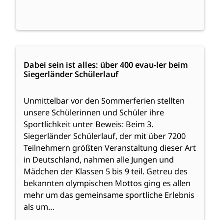
:
Weiterlesen
Dabei
Dabei sein ist alles: über 400 evau-ler beim
Siegerländer Schülerlauf
sein
ist
alles:
Unmittelbar vor den Sommerferien stellten
über
unsere Schülerinnen und Schüler ihre
400
Sportlichkeit unter Beweis: Beim 3.
evau-
Siegerländer Schülerlauf, der mit über 7200
ler
Teilnehmern größten Veranstaltung dieser Art
beim
in Deutschland, nahmen alle Jungen und
Siegerländer
Mädchen der Klassen 5 bis 9 teil. Getreu des
Schülerlauf
bekannten olympischen Mottos ging es allen
mehr um das gemeinsame sportliche Erlebnis
als um…