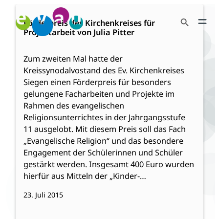
Zum
:
Weiterlesen
Search Button
Inhalt
Förderpreis
Förderpreis des Kirchenkreises für
Search
Projektarbeit von Julia Pitter
springen
des
for:
Kirchenkreises
für
Zum zweiten Mal hatte der
Projektarbeit
Kreissynodalvostand des Ev. Kirchenkreises
von
Siegen einen Förderpreis für besonders
Julia
gelungene Facharbeiten und Projekte im
Pitter
Rahmen des evangelischen
Religionsunterrichtes in der Jahrgangsstufe
11 ausgelobt. Mit diesem Preis soll das Fach
„Evangelische Religion“ und das besondere
Engagement der Schülerinnen und Schüler
gestärkt werden. Insgesamt 400 Euro wurden
hierfür aus Mitteln der „Kinder-…
23. Juli 2015