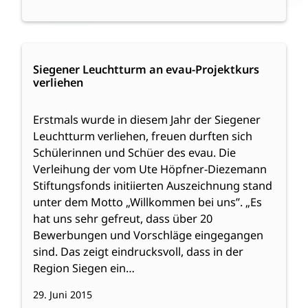
:
Weiterlesen
Siegener
Siegener Leuchtturm an evau-Projektkurs
verliehen
Leuchtturm
an
evau-
Erstmals wurde in diesem Jahr der Siegener
Projektkurs
Leuchtturm verliehen, freuen durften sich
verliehen
Schülerinnen und Schüer des evau. Die
Verleihung der vom Ute Höpfner-Diezemann
Stiftungsfonds initiierten Auszeichnung stand
unter dem Motto „Willkommen bei uns”. „Es
hat uns sehr gefreut, dass über 20
Bewerbungen und Vorschläge eingegangen
sind. Das zeigt eindrucksvoll, dass in der
Region Siegen ein…
29. Juni 2015