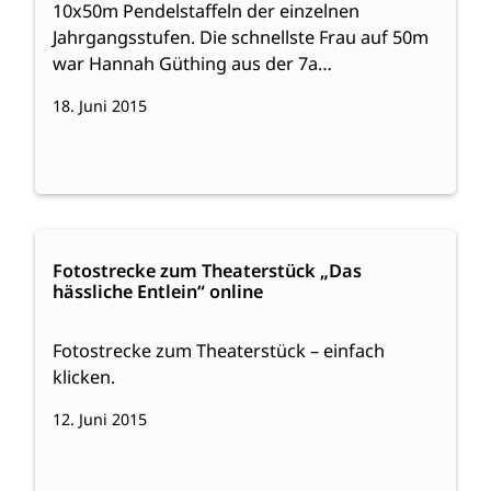
10x50m Pendelstaffeln der einzelnen
Jahrgangsstufen. Die schnellste Frau auf 50m
war Hannah Güthing aus der 7a…
18. Juni 2015
:
Weiterlesen
Fotostrecke
Fotostrecke zum Theaterstück „Das
hässliche Entlein“ online
zum
Theaterstück
„Das
Fotostrecke zum Theaterstück – einfach
hässliche
klicken.
Entlein“
12. Juni 2015
online