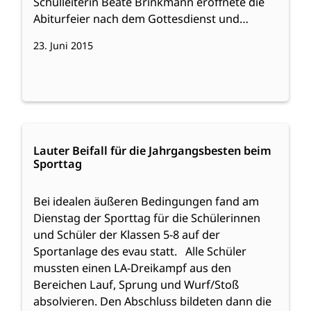
Schulleiterin Beate Brinkmann eröffnete die
Abiturfeier nach dem Gottesdienst und…
23. Juni 2015
:
Weiterlesen
Lauter
Lauter Beifall für die Jahrgangsbesten beim
Sporttag
Beifall
für
die
Bei idealen äußeren Bedingungen fand am
Jahrgangsbesten
Dienstag der Sporttag für die Schülerinnen
beim
und Schüler der Klassen 5-8 auf der
Sporttag
Sportanlage des evau statt. Alle Schüler
mussten einen LA-Dreikampf aus den
Bereichen Lauf, Sprung und Wurf/Stoß
absolvieren. Den Abschluss bildeten dann die