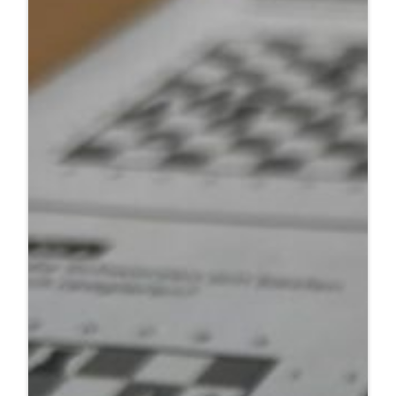
„Schachpferdchen“