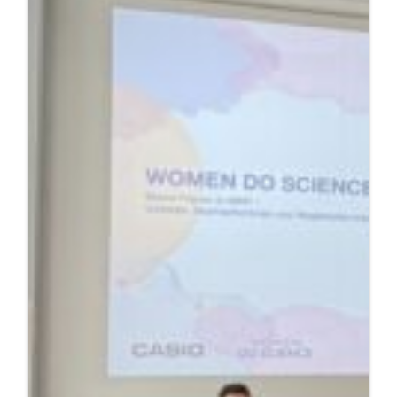
zum
Emmy-
Noether-
Campus