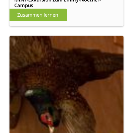
Campus
Zusammen lernen
:
Weiterlesen
Rollende
Waldschule
erneut
zu
Gast