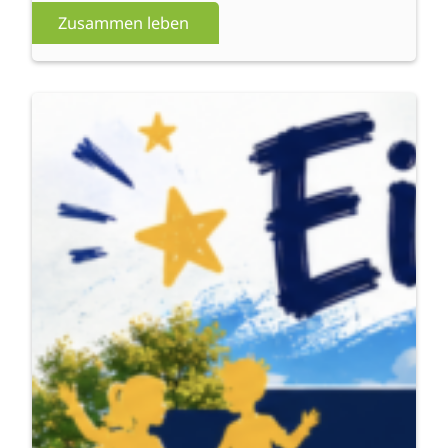
Zusammen leben
:
Weiterlesen
evau
united