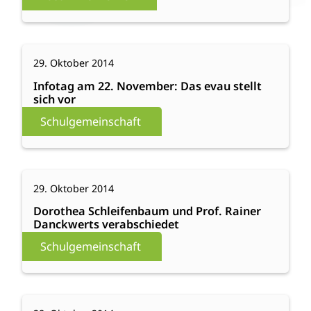
begonnen
:
Weiterlesen
29. Oktober 2014
Infotag
am
Infotag am 22. November: Das evau stellt
sich vor
22.
November:
Schulgemeinschaft
Das
evau
stellt
:
Weiterlesen
sich
29. Oktober 2014
Dorothea
vor
Schleifenbaum
Dorothea Schleifenbaum und Prof. Rainer
Danckwerts verabschiedet
und
Prof.
Schulgemeinschaft
Rainer
Danckwerts
verabschiedet
:
Weiterlesen