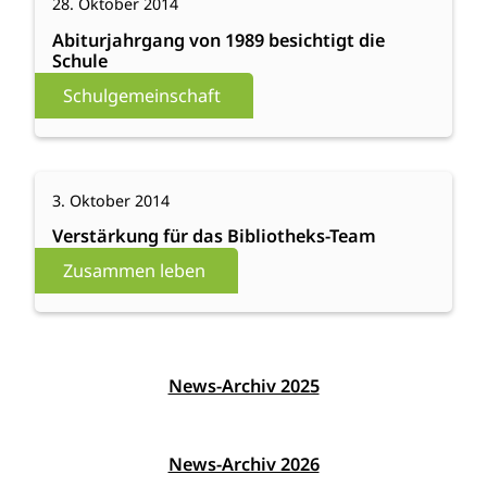
28. Oktober 2014
Abiturjahrgang
von
Abiturjahrgang von 1989 besichtigt die
Schule
1989
besichtigt
Schulgemeinschaft
die
Schule
:
Weiterlesen
3. Oktober 2014
Verstärkung
für
Verstärkung für das Bibliotheks-Team
das
Zusammen leben
Bibliotheks-
Team
News-Archiv 2025
News-Archiv 2026