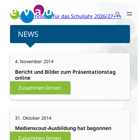
Zum
Search Button
Inhalt
+++Lernmittel für das Schuljahr 2026/27+++
Search
springen
for:
NEWS
:
Weiterlesen
4. November 2014
Bericht
und
Bericht und Bilder zum Präsentationstag
online
Bilder
zum
Zusammen lernen
Präsentationstag
online
:
Weiterlesen
31. Oktober 2014
Medienscout-
Ausbildung
Medienscout-Ausbildung hat begonnen
hat
Zusammen lernen