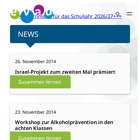
Zum
Search Button
Inhalt
+++Lernmittel für das Schuljahr 2026/27+++
Search
springen
for:
NEWS
:
Weiterlesen
26. November 2014
Israel-
Projekt
Israel-Projekt zum zweiten Mal prämiert
zum
Zusammen lernen
zweiten
Mal
prämiert
:
Weiterlesen
23. November 2014
Workshop
zur
Workshop zur Alkoholprävention in den
achten Klassen
Alkoholprävention
in
Zusammen lernen