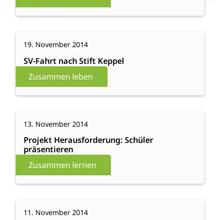
den
achten
Klassen
:
Weiterlesen
19. November 2014
SV-
Fahrt
SV-Fahrt nach Stift Keppel
nach
Zusammen leben
Stift
Keppel
:
Weiterlesen
13. November 2014
Projekt
Herausforderung:
Projekt Herausforderung: Schüler
präsentieren
Schüler
präsentieren
Zusammen lernen
:
Weiterlesen
11. November 2014
Aaron