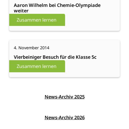
Wilhelm
Aaron Wilhelm bei Chemie-Olympiade
weiter
bei
Chemie-
Zusammen lernen
Olympiade
weiter
:
Weiterlesen
4. November 2014
Vierbeiniger
Besuch
Vierbeiniger Besuch für die Klasse 5c
für
Zusammen lernen
die
Klasse
5c
News-Archiv 2025
News-Archiv 2026