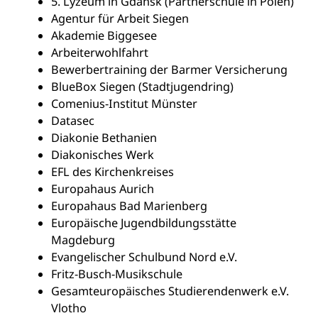
5. Lyzeum in Gdańsk (Partnerschule in Polen)
Agentur für Arbeit Siegen
Akademie Biggesee
Arbeiterwohlfahrt
Bewerbertraining der Barmer Versicherung
BlueBox Siegen (Stadtjugendring)
Comenius-Institut Münster
Datasec
Diakonie Bethanien
Diakonisches Werk
EFL des Kirchenkreises
Europahaus Aurich
Europahaus Bad Marienberg
Europäische Jugendbildungsstätte
Magdeburg
Evangelischer Schulbund Nord e.V.
Fritz-Busch-Musikschule
Gesamteuropäisches Studierendenwerk e.V.
Vlotho