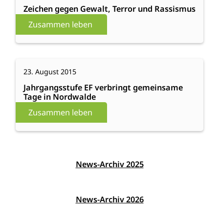
gegen
Zeichen gegen Gewalt, Terror und Rassismus
Gewalt,
Zusammen leben
Terror
und
Rassismus
:
Weiterlesen
23. August 2015
Jahrgangsstufe
EF
Jahrgangsstufe EF verbringt gemeinsame
Tage in Nordwalde
verbringt
gemeinsame
Zusammen leben
Tage
in
Nordwalde
News-Archiv 2025
News-Archiv 2026