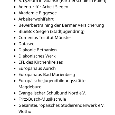
5. Lyzeum in Gdańsk (Partnerschule in Polen)
Agentur für Arbeit Siegen
Akademie Biggesee
Arbeiterwohlfahrt
Bewerbertraining der Barmer Versicherung
BlueBox Siegen (Stadtjugendring)
Comenius-Institut Münster
Datasec
Diakonie Bethanien
Diakonisches Werk
EFL des Kirchenkreises
Europahaus Aurich
Europahaus Bad Marienberg
Europäische Jugendbildungsstätte
Magdeburg
Evangelischer Schulbund Nord e.V.
Fritz-Busch-Musikschule
Gesamteuropäisches Studierendenwerk e.V.
Vlotho