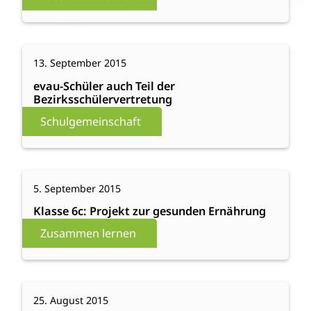
Sänger
Paul
Smith
:
Weiterlesen
13. September 2015
evau-
Schüler
evau-Schüler auch Teil der
Bezirksschülervertretung
auch
Teil
Schulgemeinschaft
der
Bezirksschülervertretung
:
Weiterlesen
5. September 2015
Klasse
6c:
Klasse 6c: Projekt zur gesunden Ernährung
Projekt
Zusammen lernen
zur
gesunden
Ernährung
:
Weiterlesen
25. August 2015
Zeichen