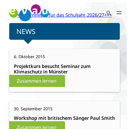
Zum
Search Button
Inhalt
+++Lernmittel für das Schuljahr 2026/27+++
Search
springen
for:
NEWS
:
Weiterlesen
6. Oktober 2015
Projektkurs
besucht
Projektkurs besucht Seminar zum
Klimaschutz in Münster
Seminar
zum
Zusammen lernen
Klimaschutz
in
Münster
:
Weiterlesen
30. September 2015
Workshop
mit
Workshop mit britischem Sänger Paul Smith
britischem
Zusammen lernen